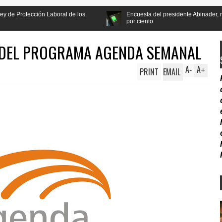
boral de los
Encuesta del presidente Abinader, recibe apoyo de la p
por ciento
 DEL PROGRAMA AGENDA SEMANAL
A
A
PRINT
EMAIL
-
+