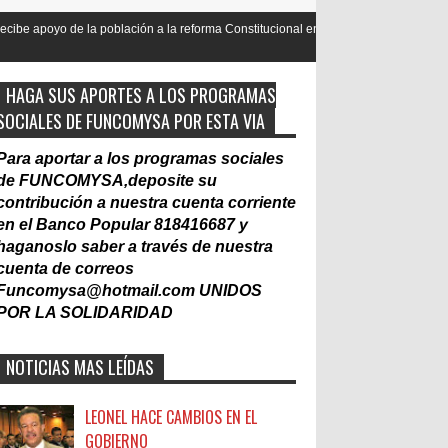
oblación a la reforma Constitucional en mas de un 90
Nacionalizació
Laboral
HAGA SUS APORTES A LOS PROGRAMAS
SOCIALES DE FUNCOMYSA POR ESTA VIA
Para aportar a los programas sociales
de FUNCOMYSA,deposite su
contribución a nuestra cuenta corriente
en el Banco Popular 818416687 y
haganoslo saber a través de nuestra
cuenta de correos
Funcomysa@hotmail.com
UNIDOS
POR LA SOLIDARIDAD
NOTICIAS MAS LEÍDAS
LEONEL HACE CAMBIOS EN EL
GOBIERNO