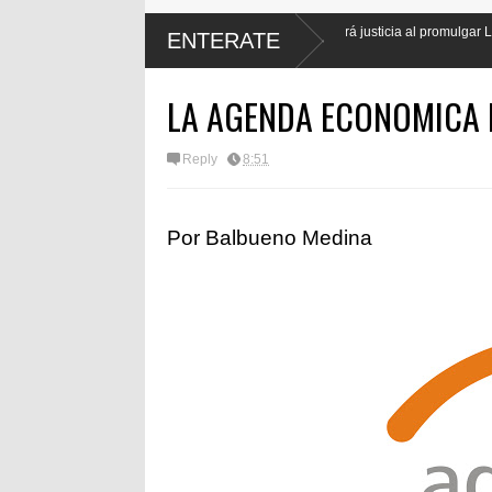
El presidente Luis Abinader hará justicia al promulgar Ley de Protección La
ENTERATE
periodistas
LA AGENDA ECONOMICA
Reply
8:51
Por Balbueno Medina