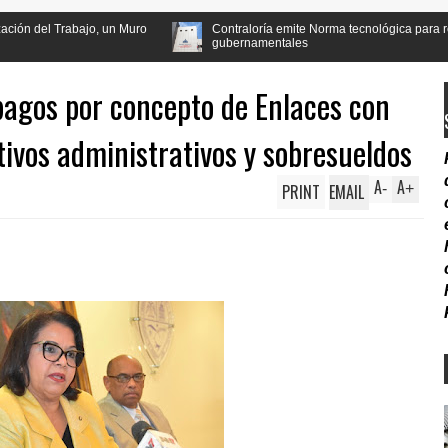
 un Muro
Contraloría emite Norma tecnológica para reducir irregularida
gubernamentales
agos por concepto de Enlaces con
ntivos administrativos y sobresueldos
A
A
PRINT
EMAIL
-
+