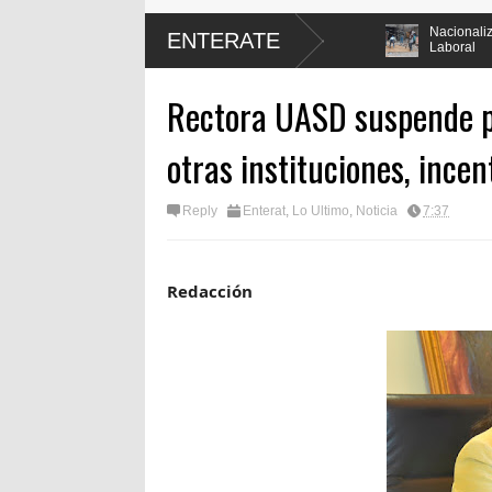
reforma Constitucional en mas de un 90
Nacionalización del Trabajo,
ENTERATE
Laboral
Rectora UASD suspende p
otras instituciones, ince
Reply
Enterat
,
Lo Ultimo
,
Noticia
7:37
Redacción