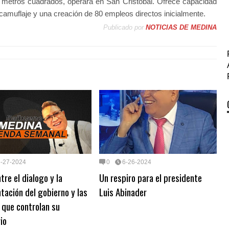
metros cuadrados, operará en San Cristóbal. Ofrece capacidad
 camuflaje y una creación de 80 empleos directos inicialmente.
Publicado por
NOTICIAS DE MEDINA
6-27-2024
0
6-26-2024
ntre el dialogo y la
Un respiro para el presidente
tación del gobierno y las
Luis Abinader
 que controlan su
rio