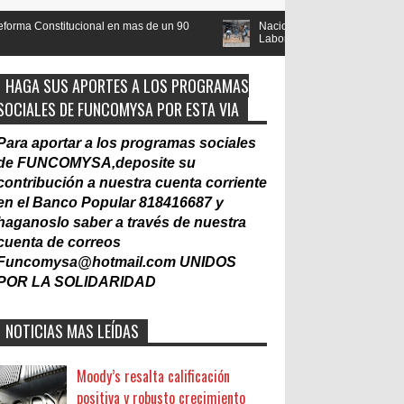
en mas de un 90
Nacionalización del Trabajo, un Muro
Cont
Laboral
gub
HAGA SUS APORTES A LOS PROGRAMAS
SOCIALES DE FUNCOMYSA POR ESTA VIA
Para aportar a los programas sociales
de FUNCOMYSA,deposite su
contribución a nuestra cuenta corriente
en el Banco Popular 818416687 y
haganoslo saber a través de nuestra
cuenta de correos
Funcomysa@hotmail.com
UNIDOS
POR LA SOLIDARIDAD
NOTICIAS MAS LEÍDAS
Moody’s resalta calificación
positiva y robusto crecimiento