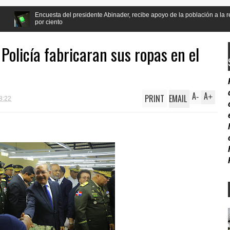
l presidente Abinader, recibe apoyo de la población a la reforma Constitucional 
Policía fabricaran sus ropas en el
A
A
PRINT
EMAIL
-
+
8:22