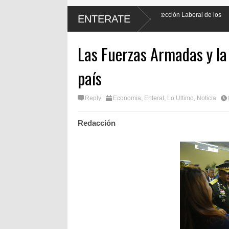
á justicia al promulgar Ley de Protección Laboral de los
Encuesta de
ENTERATE
por ciento
Las Fuerzas Armadas y la 
país
Reply
Economia
,
Enterat
,
Lo Ultimo
,
Noticia
Redacción