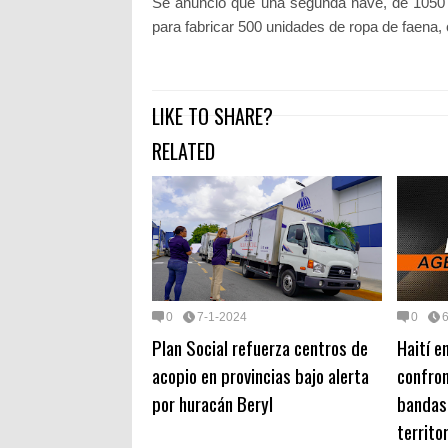
Se anunció que una segunda nave, de 1050 
para fabricar 500 unidades de ropa de faena,
LIKE TO SHARE?
RELATED
0
7-1-2024
0
Plan Social refuerza centros de
Haití e
acopio en provincias bajo alerta
confron
por huracán Beryl
bandas
territo