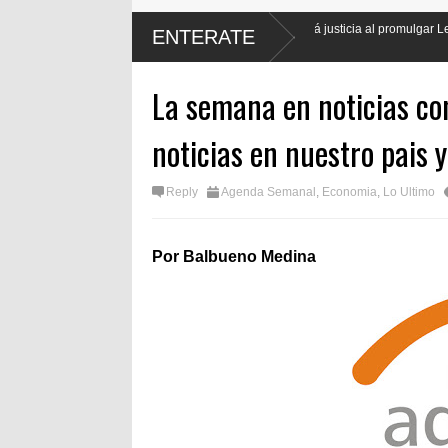
El presidente Luis Abinader hará justicia al promulgar Ley de Protección Labor
ENTERATE
periodistas
La semana en noticias con 
noticias en nuestro pais y
Reply
Agenda Semanal
,
Economia
,
Lo Ultimo
Por Balbueno Medina