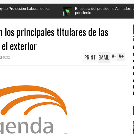
al de los
Encuesta del presidente Abinader, recibe apoyo de la pobl
por ciento
los principales titulares de las
 el exterior
A
A
PRINT
EMAIL
-
+
9:32