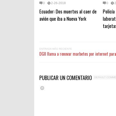
0
2-26-2018
0
Ecuador: Dos muertos al caer de
Policía
avión que iba a Nueva York
laborat
tarjeta
ENTRADA MÁS RECIENTE
DGII llama a renovar marbetes por internet par
PUBLICAR UN COMENTARIO
DEFAULT COMM