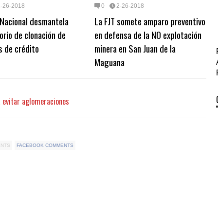
2-26-2018
0
2-26-2018
 Nacional desmantela
La FJT somete amparo preventivo
orio de clonación de
en defensa de la NO explotación
s de crédito
minera en San Juan de la
Maguana
a evitar aglomeraciones
ENTS
FACEBOOK COMMENTS