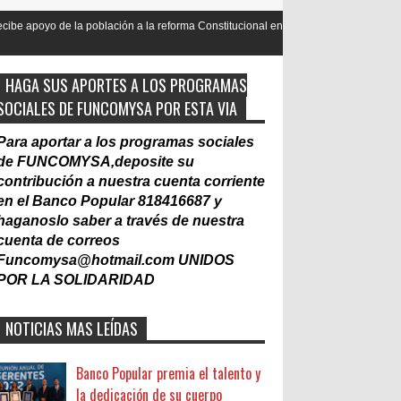
ación a la reforma Constitucional en mas de un 90
Nacionalización d
Laboral
HAGA SUS APORTES A LOS PROGRAMAS
SOCIALES DE FUNCOMYSA POR ESTA VIA
Para aportar a los programas sociales
de FUNCOMYSA,deposite su
contribución a nuestra cuenta corriente
en el Banco Popular 818416687 y
haganoslo saber a través de nuestra
cuenta de correos
Funcomysa@hotmail.com
UNIDOS
POR LA SOLIDARIDAD
NOTICIAS MAS LEÍDAS
Banco Popular premia el talento y
la dedicación de su cuerpo