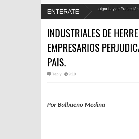
e Luis Abinader hará justicia al promulgar Ley de Protección Laboral de los
ENTERATE
INDUSTRIALES DE HERRE
EMPRESARIOS PERJUDICA
PAIS.
Reply
9:19
Por Balbueno Medina