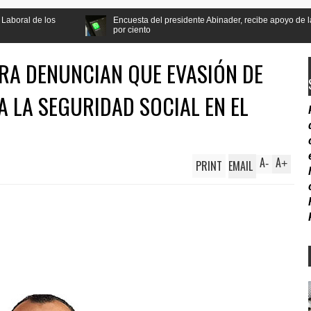
Encuesta del presidente Abinader, recibe apoyo de la población a la refo
por ciento
RA DENUNCIAN QUE EVASIÓN DE
 LA SEGURIDAD SOCIAL EN EL
A
A
PRINT
EMAIL
-
+