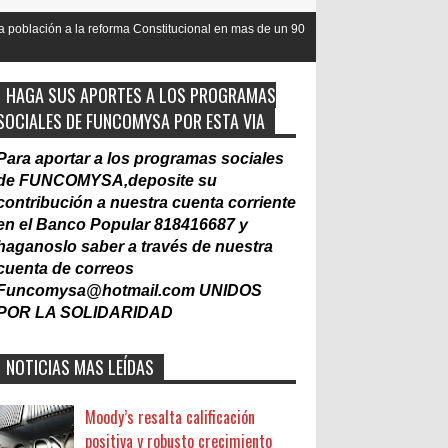
rma Constitucional en mas de un 90
Nacionalización del Trabajo, un M
Laboral
HAGA SUS APORTES A LOS PROGRAMAS
SOCIALES DE FUNCOMYSA POR ESTA VIA
Para aportar a los programas sociales
de FUNCOMYSA,deposite su
contribución a nuestra cuenta corriente
en el Banco Popular 818416687 y
haganoslo saber a través de nuestra
cuenta de correos
Funcomysa@hotmail.com
UNIDOS
POR LA SOLIDARIDAD
NOTICIAS MAS LEÍDAS
Moody’s resalta calificación
positiva y robusto crecimiento