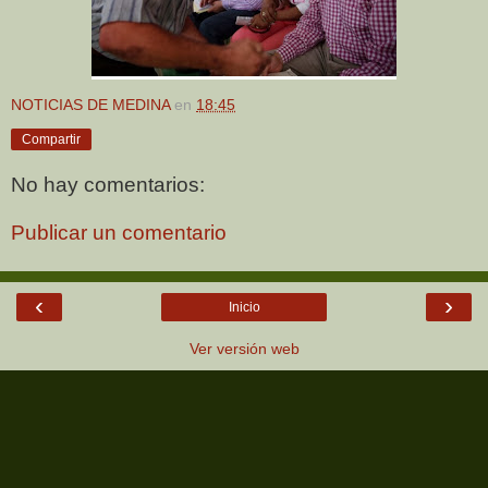
NOTICIAS DE MEDINA
en
18:45
Compartir
No hay comentarios:
Publicar un comentario
‹
›
Inicio
Ver versión web