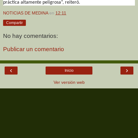
práctica altamente peligrosa”, reiteró.
NOTICIAS DE MEDINA
en
12:11
Compartir
No hay comentarios:
Publicar un comentario
‹
›
Inicio
Ver versión web