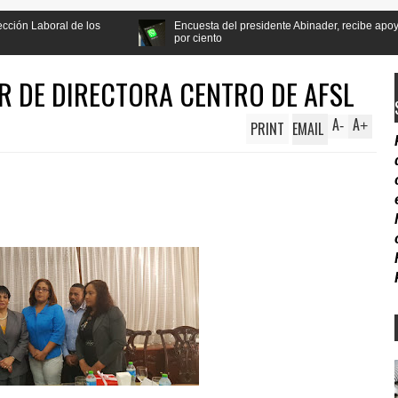
s
Encuesta del presidente Abinader, recibe apoyo de la población a 
por ciento
 DE DIRECTORA CENTRO DE AFSL
A
A
PRINT
EMAIL
-
+