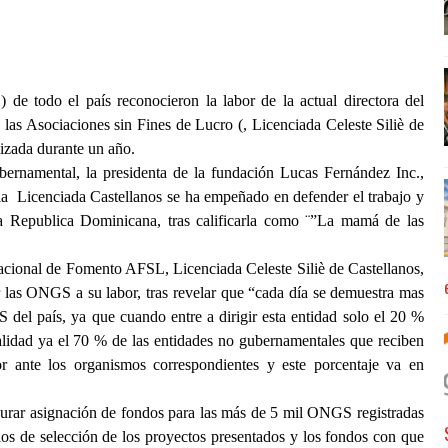
 todo el país reconocieron la labor de la actual directora del
as Asociaciones sin Fines de Lucro (, Licenciada Celeste Siliè de
lizada durante un año.
ubernamental, la presidenta de la fundación Lucas Fernández Inc.,
la
Licenciada Castellanos se ha empeñado en defender el trabajo y
a Republica Dominicana, tras calificarla como ¨”La mamá de las
Nacional de Fomento AFSL, Licenciada Celeste Siliè de Castellanos,
r las ONGS a su labor, tras revelar que “cada día se demuestra mas
del país, ya que cuando entre a dirigir esta entidad solo el 20 %
ualidad ya el 70 % de las entidades no gubernamentales que reciben
r ante los organismos correspondientes y este porcentaje va en
gurar asignación de fondos para las más de 5 mil ONGS registradas
rios de selección de los proyectos presentados y los fondos con que