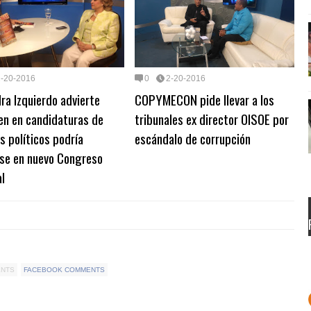
2-20-2016
0
2-20-2016
ra Izquierdo advierte
COPYMECON pide llevar a los
en en candidaturas de
tribunales ex director OISOE por
s políticos podría
escándalo de corrupción
rse en nuevo Congreso
l
ENTS
FACEBOOK COMMENTS