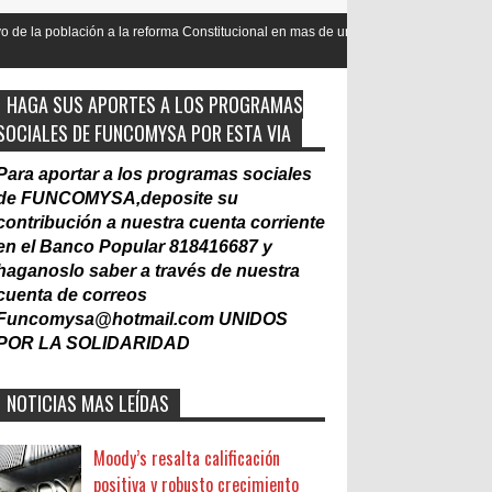
la reforma Constitucional en mas de un 90
Nacionalización del Traba
Laboral
HAGA SUS APORTES A LOS PROGRAMAS
SOCIALES DE FUNCOMYSA POR ESTA VIA
Para aportar a los programas sociales
de FUNCOMYSA,deposite su
contribución a nuestra cuenta corriente
en el Banco Popular 818416687 y
haganoslo saber a través de nuestra
cuenta de correos
Funcomysa@hotmail.com
UNIDOS
POR LA SOLIDARIDAD
NOTICIAS MAS LEÍDAS
Moody’s resalta calificación
positiva y robusto crecimiento