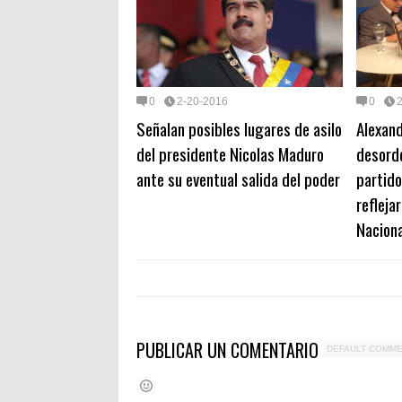
0
2-20-2016
0
Señalan posibles lugares de asilo
Alexand
del presidente Nicolas Maduro
desord
ante su eventual salida del poder
partido
refleja
Naciona
PUBLICAR UN COMENTARIO
DEFAULT COMM