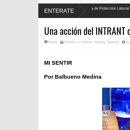
ader hará justicia al promulgar Ley de Protección Laboral de los
Enc
ENTERATE
por 
Una acción del INTRANT q
Reply
Enterat
,
Lo Ultimo
,
Noticia
,
Opinion
6:
MI SENTIR
Por Balbueno Medina