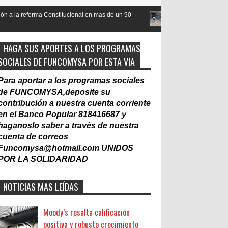
cional en mas de un 90
Nacionalización del Trabajo, un Muro
Laboral
HAGA SUS APORTES A LOS PROGRAMAS
SOCIALES DE FUNCOMYSA POR ESTA VIA
Para aportar a los programas sociales
de FUNCOMYSA,deposite su
contribución a nuestra cuenta corriente
en el Banco Popular 818416687 y
haganoslo saber a través de nuestra
cuenta de correos
Funcomysa@hotmail.com
UNIDOS
POR LA SOLIDARIDAD
NOTICIAS MAS LEÍDAS
Moody’s resalta calificación
positiva y robusto crecimiento