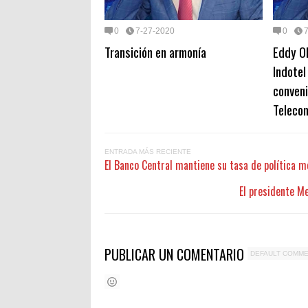
0
7-27-2020
0
Transición en armonía
Eddy Ol
Indotel
conveni
Teleco
ENTRADA MÁS RECIENTE
El Banco Central mantiene su tasa de política 
El presidente Me
PUBLICAR UN COMENTARIO
DEFAULT COMM