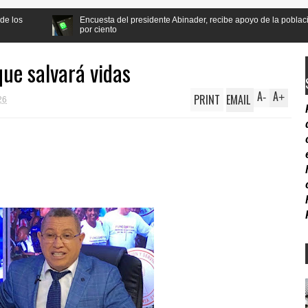
uesta del presidente Abinader, recibe apoyo de la población a la reforma Constitu
ciento
ue salvará vidas
A
A
PRINT
EMAIL
-
+
26