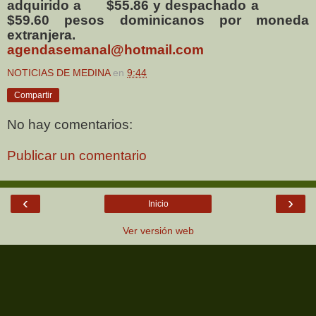
adquirido a
$55.86 y despachado a
$59.60 pesos dominicanos por moneda
extranjera.
agendasemanal@hotmail.com
NOTICIAS DE MEDINA
en
9:44
Compartir
No hay comentarios:
Publicar un comentario
‹
›
Inicio
Ver versión web