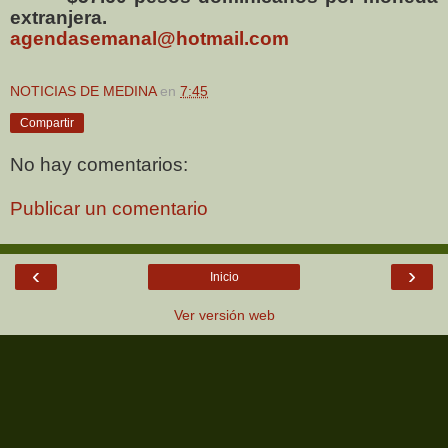
extranjera.
agendasemanal@hotmail.com
NOTICIAS DE MEDINA
en
7:45
Compartir
No hay comentarios:
Publicar un comentario
‹
›
Inicio
Ver versión web