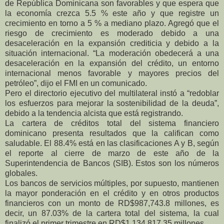
de República Dominicana son favorables y que espera que
la economía crezca 5.5 % este año y que registre un
crecimiento en torno a 5 % a mediano plazo. Agregó que el
riesgo de crecimiento es moderado debido a una
desaceleración en la expansión crediticia y debido a la
situación internacional. “La moderación obedecerá a una
desaceleración en la expansión del crédito, un entorno
internacional menos favorable y mayores precios del
petróleo”, dijo el FMI en un comunicado.
Pero el directorio ejecutivo del multilateral instó a “redoblar
los esfuerzos para mejorar la sostenibilidad de la deuda”,
debido a la tendencia alcista que está registrando.
La cartera de créditos total del sistema financiero
dominicano presenta resultados que la califican como
saludable. El 88.4% está en las clasificaciones A y B, según
el reporte al cierre de marzo de este año de la
Superintendencia de Bancos (SIB). Estos son los números
globales.
Los bancos de servicios múltiples, por supuesto, mantienen
la mayor ponderación en el crédito y en otros productos
financieros con un monto de RD$987,743.8 millones, es
decir, un 87.03% de la cartera total del sistema, la cual
finalizó el primer trimestre en RD$1,134,817.35 millones.