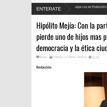
ente Luis Abinader hará justicia al promulgar Ley de Protección Laboral de los
ENTERATE
as
Hipólito Mejía: Con la par
pierde uno de hijos mas p
democracia y la ética ci
Reply
Enterat
,
Lo Ultimo
,
Noticia
11:15
Redacción