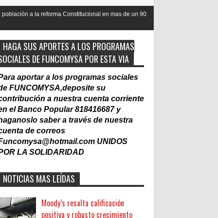
forma Constitucional en mas de un 90
Nacionalización del Trabajo, u
Laboral
HAGA SUS APORTES A LOS PROGRAMAS
SOCIALES DE FUNCOMYSA POR ESTA VIA
Para aportar a los programas sociales
de FUNCOMYSA,deposite su
contribución a nuestra cuenta corriente
en el Banco Popular 818416687 y
haganoslo saber a través de nuestra
cuenta de correos
Funcomysa@hotmail.com
UNIDOS
POR LA SOLIDARIDAD
NOTICIAS MAS LEÍDAS
Moody’s resalta calificación
positiva y robusto crecimiento