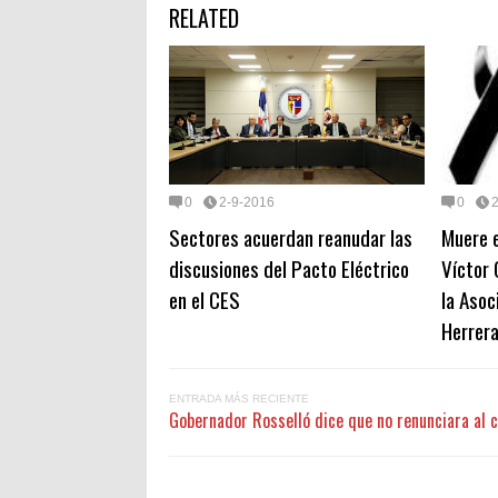
RELATED
0
2-9-2016
0
Sectores acuerdan reanudar las
Muere e
discusiones del Pacto Eléctrico
Víctor 
en el CES
la Asoc
Herrer
ENTRADA MÁS RECIENTE
Gobernador Rosselló dice que no renunciara al 