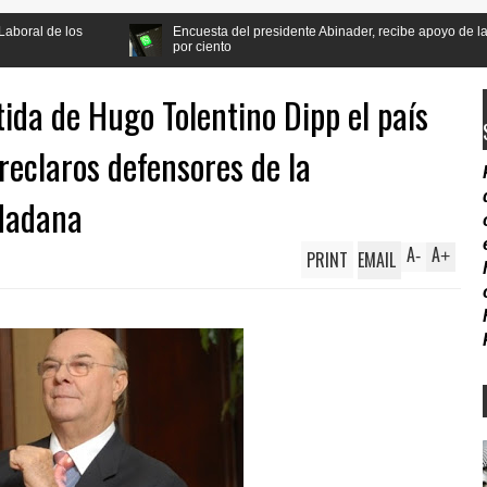
Encuesta del presidente Abinader, recibe apoyo de la población a la re
por ciento
tida de Hugo Tolentino Dipp el país
reclaros defensores de la
udadana
A
A
PRINT
EMAIL
-
+