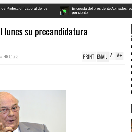
oral de los
Encuesta del presidente Abinader, recibe apoyo de la p
por ciento
 el lunes su precandidatura
A
A
PRINT
EMAIL
-
+
ca
14:30