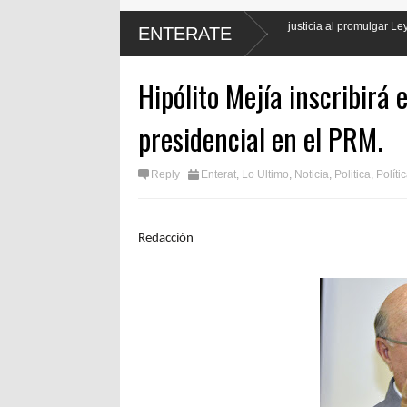
El presidente Luis Abinader hará justicia al promulgar Ley de Protección Lab
ENTERATE
periodistas
Hipólito Mejía inscribirá
presidencial en el PRM.
Reply
Enterat
,
Lo Ultimo
,
Noticia
,
Politica
,
Políti
Redacción