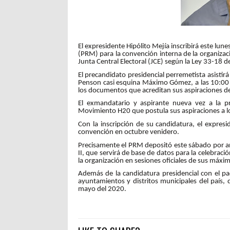
El expresidente Hipólito Mejía inscribirá este lu
(PRM) para la convención interna de la organizació
Junta Central Electoral (JCE) según la Ley 33-18 d
El precandidato presidencial perremetista asistir
Penson casi esquina Máximo Gómez, a las 10:00 d
los documentos que acreditan sus aspiraciones de
El exmandatario y aspirante nueva vez a la p
Movimiento H20 que postula sus aspiraciones a lo
Con la inscripción de su candidatura, el expresid
convención en octubre venidero.
Precisamente el PRM depositó este sábado por ant
II, que servirá de base de datos para la celebra
la organización en sesiones oficiales de sus máxi
Además de la candidatura presidencial con el pa
ayuntamientos y distritos municipales del país, 
mayo del 2020.