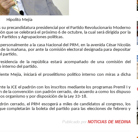
Hipolito Mejía
nes su precandidatura presidencial por el Partido Revolucionario Moderno
n que se celebrará el próximo 6 de octubre, la cual será dirigida por la
e Partidos y Agrupaciones políticas.
á personalmente a la casa Nacional del PRM, en la avenida César Nicolás
e la mañana, por ante la comisión electoral designada para depositar
l partido,
residencia de la república estará acompañado de una comisión del
 interno del partido.
ente Mejía, iniciará el proselitismo político interno con miras a dicha
e la JCE el padrón con los inscritos mediante los programas Premil I y
ción de la convención con padrón cerrado, de acuerdo a como los dispuso
mos organismo y por disposición de la Ley 33-18.
drón cerrado, el PRM escogerá a miles de candidatos al congreso, los
que completarán la boleta del partido para las elecciones de febrero y
Publicado por
NOTICIAS DE MEDINA