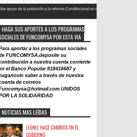
oblación a la reforma Constitucional en mas de un 90
Nacionalización
Laboral
HAGA SUS APORTES A LOS PROGRAMAS
SOCIALES DE FUNCOMYSA POR ESTA VIA
Para aportar a los programas sociales
de FUNCOMYSA,deposite su
contribución a nuestra cuenta corriente
en el Banco Popular 818416687 y
haganoslo saber a través de nuestra
cuenta de correos
Funcomysa@hotmail.com
UNIDOS
POR LA SOLIDARIDAD
NOTICIAS MAS LEÍDAS
LEONEL HACE CAMBIOS EN EL
GOBIERNO