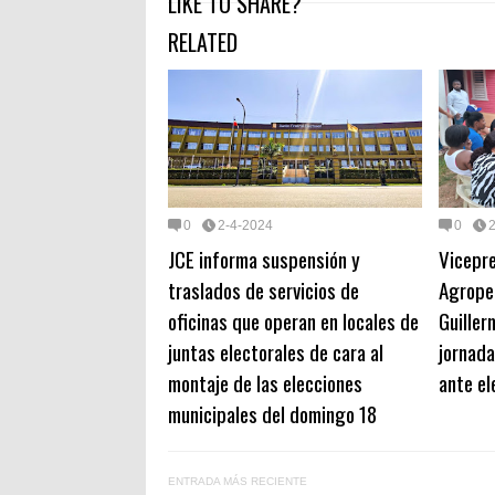
LIKE TO SHARE?
RELATED
0
2-4-2024
0
JCE informa suspensión y
Vicepre
traslados de servicios de
Agrope
oficinas que operan en locales de
Guiller
juntas electorales de cara al
jornad
montaje de las elecciones
ante el
municipales del domingo 18
ENTRADA MÁS RECIENTE