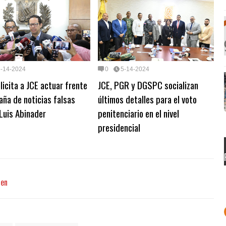
5-14-2024
0
5-14-2024
icita a JCE actuar frente
JCE, PGR y DGSPC socializan
ña de noticias falsas
últimos detalles para el voto
Luis Abinader
penitenciario en el nivel
presidencial
den