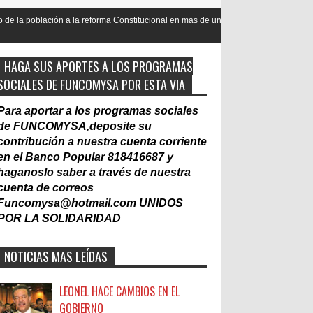
a reforma Constitucional en mas de un 90
Nacionalización del Trabaj
Laboral
HAGA SUS APORTES A LOS PROGRAMAS
SOCIALES DE FUNCOMYSA POR ESTA VIA
Para aportar a los programas sociales
de FUNCOMYSA,deposite su
contribución a nuestra cuenta corriente
en el Banco Popular 818416687 y
haganoslo saber a través de nuestra
cuenta de correos
Funcomysa@hotmail.com
UNIDOS
POR LA SOLIDARIDAD
NOTICIAS MAS LEÍDAS
LEONEL HACE CAMBIOS EN EL
GOBIERNO