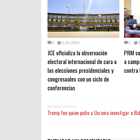
0
5-16-2024
0
JCE oficializa la observación
PRM sol
electoral internacional de cara a
a campa
las elecciones presidenciales y
contra 
congresuales con un ciclo de
conferencias
ENTRADA ANTIGUA
Trump fue quien pidio a Ucrania investigar a Bi