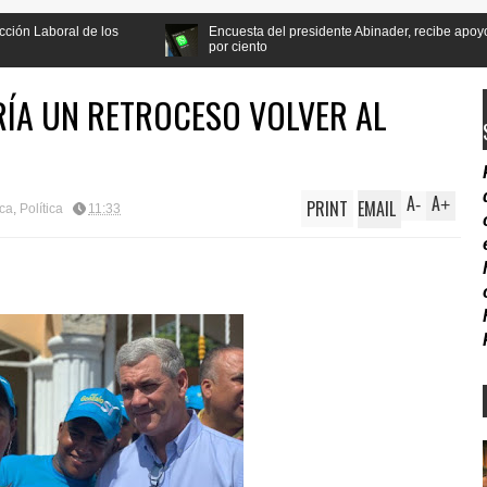
Encuesta del presidente Abinader, recibe apoyo de la población a l
por ciento
RÍA UN RETROCESO VOLVER AL
A
A
PRINT
EMAIL
-
+
ica
,
Política
11:33