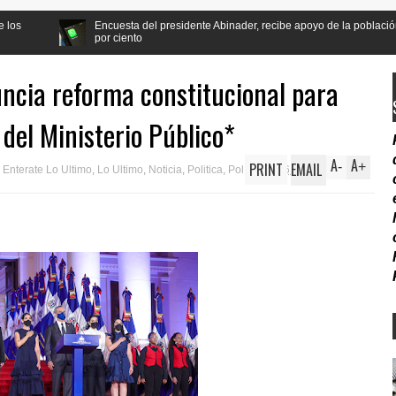
uesta del presidente Abinader, recibe apoyo de la población a la reforma Constit
 ciento
ncia reforma constitucional para
del Ministerio Público*
A
A
PRINT
EMAIL
-
+
,
Enterate Lo Ultimo
,
Lo Ultimo
,
Noticia
,
Politica
,
Política
6:50