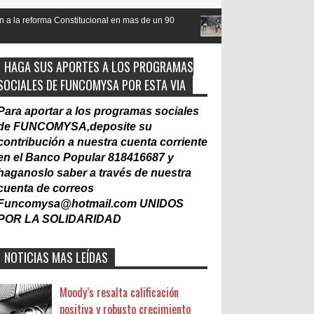
ucional en mas de un 90
Nacionalización del Trabajo, un Muro
Laboral
HAGA SUS APORTES A LOS PROGRAMAS
SOCIALES DE FUNCOMYSA POR ESTA VIA
Para aportar a los programas sociales
de FUNCOMYSA,deposite su
contribución a nuestra cuenta corriente
en el Banco Popular 818416687 y
haganoslo saber a través de nuestra
cuenta de correos
Funcomysa@hotmail.com
UNIDOS
POR LA SOLIDARIDAD
NOTICIAS MAS LEÍDAS
Moody’s resalta calificación
positiva y robusto crecimiento