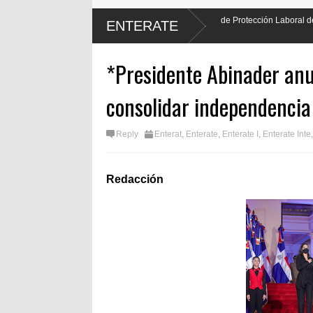
nader hará justicia al promulgar Ley de Protección Laboral de los
Enc
ENTERATE
por
*Presidente Abinader anu
consolidar independencia 
Reply
Enterat
,
Enterate
,
Enterate I
,
Enterate Inte
Redacción