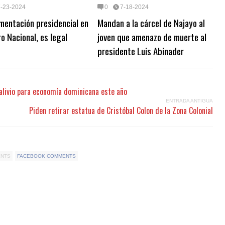
7-23-2024
0
7-18-2024
mentación presidencial en
Mandan a la cárcel de Najayo al
ro Nacional, es legal
joven que amenazo de muerte al
presidente Luis Abinader
livio para economía dominicana este año
ENTRADA ANTIGUA
Piden retirar estatua de Cristóbal Colon de la Zona Colonial
ENTS
FACEBOOK COMMENTS