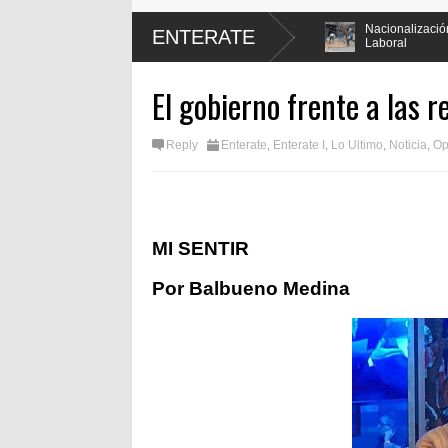
itucional en mas de un 90
Nacionalización del Trabajo, un Muro
ENTERATE
Laboral
El gobierno frente a las r
Reply
Enterate
,
Enterate I
,
Lo Ultimo
,
Noticia
,
Op
MI SENTIR
Por Balbueno Medina