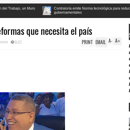
Contraloría emite Norma tecnológica para reducir irregularidades
gubernamentales
eformas que necesita el país
A
A
PRINT
EMAIL
-
+
inion
9:07