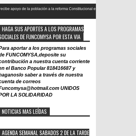
población a la reforma Constitucional en mas de un 90
Nacionalizaci
Laboral
HAGA SUS APORTES A LOS PROGRAMAS
SOCIALES DE FUNCOMYSA POR ESTA VIA
Para aportar a los programas sociales
de FUNCOMYSA,deposite su
contribución a nuestra cuenta corriente
en el Banco Popular 818416687 y
haganoslo saber a través de nuestra
cuenta de correos
Funcomysa@hotmail.com
UNIDOS
POR LA SOLIDARIDAD
NOTICIAS MAS LEÍDAS
AGENDA SEMANAL SABADOS 2 DE LA TARDE