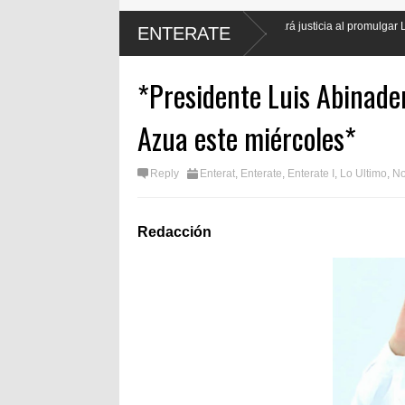
El presidente Luis Abinader hará justicia al promulgar Ley de Protección L
ENTERATE
periodistas
*Presidente Luis Abinade
Azua este miércoles*
Reply
Enterat
,
Enterate
,
Enterate I
,
Lo Ultimo
,
No
Redacción