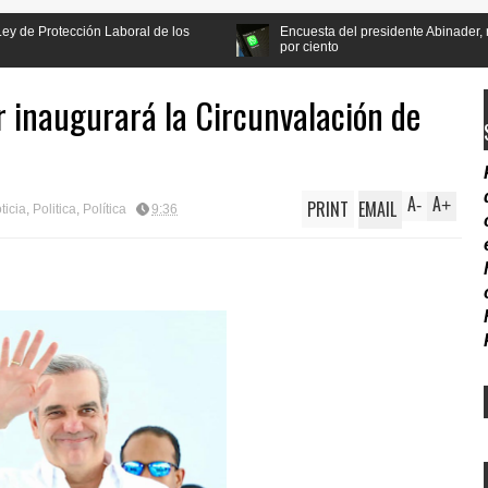
aboral de los
Encuesta del presidente Abinader, recibe apoyo de la 
por ciento
r inaugurará la Circunvalación de
A
A
PRINT
EMAIL
-
+
ticia
,
Politica
,
Política
9:36