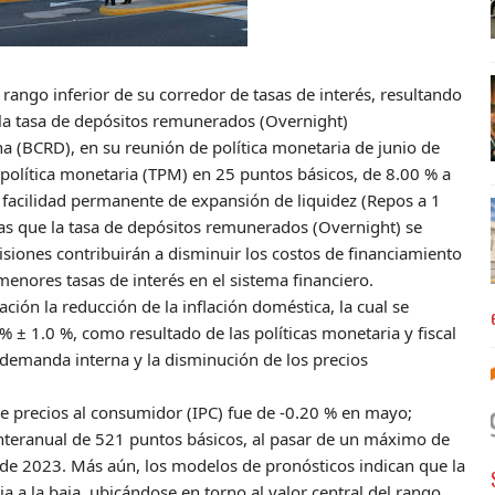
rango inferior de su corredor de tasas de interés, resultando
la tasa de depósitos remunerados (Overnight)
a (BCRD), en su reunión de política monetaria de junio de
e política monetaria (TPM) en 25 puntos básicos, de 8.00 % a
a facilidad permanente de expansión de liquidez (Repos a 1
ras que la tasa de depósitos remunerados (Overnight) se
isiones contribuirán a disminuir los costos de financiamiento
 menores tasas de interés en el sistema financiero.
ón la reducción de la inflación doméstica, la cual se
 ± 1.0 %, como resultado de las políticas monetaria y fiscal
demanda interna y la disminución de los precios
 de precios al consumidor (IPC) fue de -0.20 % en mayo;
interanual de 521 puntos básicos, al pasar de un máximo de
de 2023. Más aún, los modelos de pronósticos indican que la
a a la baja, ubicándose en torno al valor central del rango