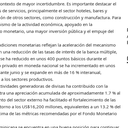
contexto de mayor incertidumbre. Es importante destacar el
de servicios, principalmente el sector hoteles, bares y
ción de otros sectores, como construcción y manufactura. Para
mismo de la actividad económica, apoyado en la
o monetario, una mayor inversión pública y el empuje del
ndiciones monetarias reflejan la aceleración del mecanismo
n una reducción de las tasas de interés de la banca múltiple,
e se ha reducido en unos 400 puntos básicos durante el
dito privado en moneda nacional se ha incrementado en unos
ante junio y se expande en más de 16 % interanual,
a los sectores productivos.
tividades generadoras de divisas ha contribuido con la
istra una apreciación acumulada de aproximadamente 1.7 % al
o del sector externo ha facilitado el fortalecimiento de las
 torno a los US$16,200 millones, equivalentes a un 13.2 % del
ncima de las métricas recomendadas por el Fondo Monetario
ominicana se encuentra en una buena posición para continuar