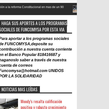
cional en mas de un 90
Nacionalización del Trabajo, un Muro
Laboral
HAGA SUS APORTES A LOS PROGRAMAS
SOCIALES DE FUNCOMYSA POR ESTA VIA
Para aportar a los programas sociales
de FUNCOMYSA,deposite su
contribución a nuestra cuenta corriente
en el Banco Popular 818416687 y
haganoslo saber a través de nuestra
cuenta de correos
Funcomysa@hotmail.com
UNIDOS
POR LA SOLIDARIDAD
NOTICIAS MAS LEÍDAS
Moody’s resalta calificación
positiva y robusto crecimiento