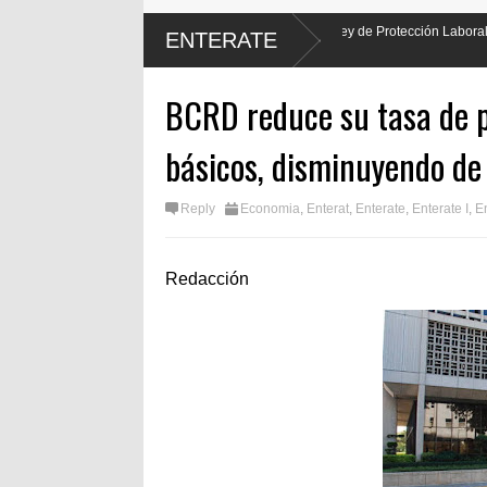
ader hará justicia al promulgar Ley de Protección Laboral de los
Encu
ENTERATE
por 
BCRD reduce su tasa de p
básicos, disminuyendo d
Reply
Economia
,
Enterat
,
Enterate
,
Enterate I
,
En
Redacción