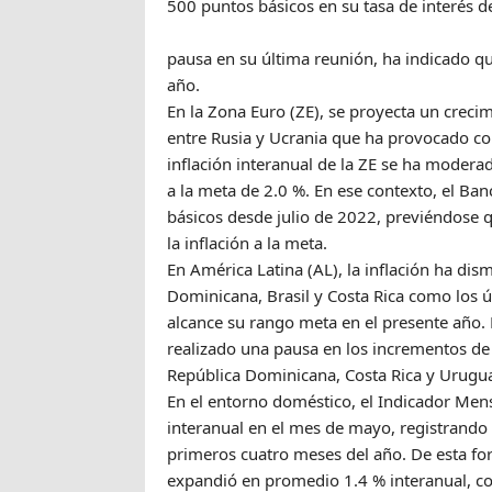
500 puntos básicos en su tasa de interés de
pausa en su última reunión, ha indicado q
año.
En la Zona Euro (ZE), se proyecta un creci
entre Rusia y Ucrania que ha provocado con
inflación interanual de la ZE se ha mode
a la meta de 2.0 %. En ese contexto, el B
básicos desde julio de 2022, previéndose q
la inflación a la meta.
En América Latina (AL), la inflación ha di
Dominicana, Brasil y Costa Rica como los ú
alcance su rango meta en el presente año. 
realizado una pausa en los incrementos de 
República Dominicana, Costa Rica y Urugu
En el entorno doméstico, el Indicador Men
interanual en el mes de mayo, registrando
primeros cuatro meses del año. De esta f
expandió en promedio 1.4 % interanual, c