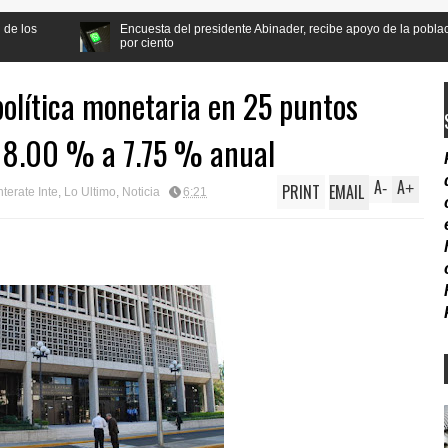
esta del presidente Abinader, recibe apoyo de la población a la reforma Constitu
ciento
olítica monetaria en 25 puntos
e 8.00 % a 7.75 % anual
A
A
PRINT
EMAIL
-
+
terate Inte
,
Lo Ultimo
,
Noticia
6:21