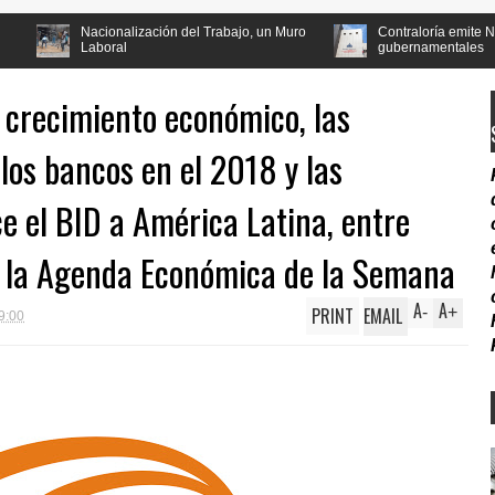
alización del Trabajo, un Muro
Contraloría emite Norma tecnológica par
l
gubernamentales
l crecimiento económico, las
los bancos en el 2018 y las
 el BID a América Latina, entre
n la Agenda Económica de la Semana
A
A
PRINT
EMAIL
-
+
9:00