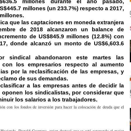
$636.5 millones durante el año pasado,
S$445.7 millones (un 233.7%) respecto a 2017,
millones.
dica que las captaciones en moneda extranjera
ciembre de 2018 alcanzaron un balance de
incremento de US$845.9 millones (12.8%) con
2017, donde alcanzó un monto de US$6,603.6
or sindical abandonaron este martes las
 con los empresarios respecto al aumento
cias por la reclasificación de las empresas, y
reclamo de sus demandas.
clasificar a las empresas antes de decidir la
e oponen los sindicalistas, por considerar que
nuir los salarios a los trabajadores.
ón con los fondos de inversión para hacer la colocación de deuda que el
e Hacienda, Donald Guerrero, quien destacó que se está esperando el mejor