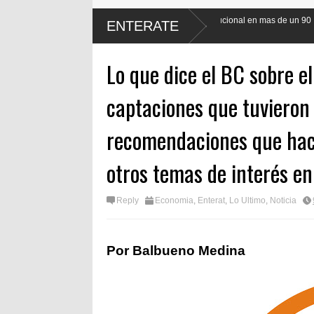
 de la población a la reforma Constitucional en mas de un 90
Nacion
ENTERATE
Labora
Lo que dice el BC sobre e
captaciones que tuvieron 
recomendaciones que hace
otros temas de interés e
Reply
Economia
,
Enterat
,
Lo Ultimo
,
Noticia
Por Balbueno Medina