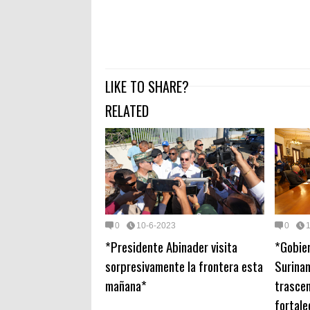
LIKE TO SHARE?
RELATED
0
10-6-2023
0
*Presidente Abinader visita
*Gobier
sorpresivamente la frontera esta
Surina
mañana*
trascen
fortale