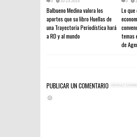
0
10-23-2015
0
Balbueno Medina valora los
Lo que 
aportes que su libro Huellas de
economi
una Trayectoria Periodística hará
conven
a RD y al mundo
temas 
de Age
PUBLICAR UN COMENTARIO
DEFAULT COMM