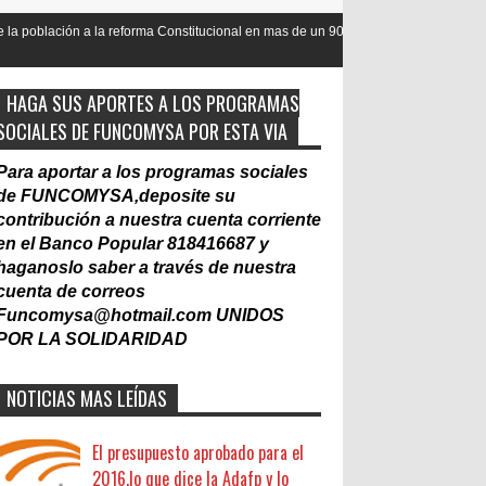
forma Constitucional en mas de un 90
Nacionalización del Trabajo, u
Laboral
HAGA SUS APORTES A LOS PROGRAMAS
SOCIALES DE FUNCOMYSA POR ESTA VIA
Para aportar a los programas sociales
de FUNCOMYSA,deposite su
contribución a nuestra cuenta corriente
en el Banco Popular 818416687 y
haganoslo saber a través de nuestra
cuenta de correos
Funcomysa@hotmail.com
UNIDOS
POR LA SOLIDARIDAD
NOTICIAS MAS LEÍDAS
El presupuesto aprobado para el
2016,lo que dice la Adafp y lo