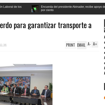
Encuesta del presidente Abinader, recibe apoyo de la población a la re
por ciento
rdo para garantizar transporte a
A
A
PRINT
EMAIL
-
+
11:36