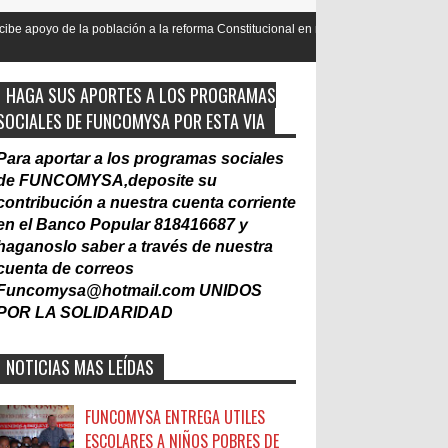
lación a la reforma Constitucional en mas de un 90
Nacionalización 
Laboral
HAGA SUS APORTES A LOS PROGRAMAS
SOCIALES DE FUNCOMYSA POR ESTA VIA
Para aportar a los programas sociales
de FUNCOMYSA,deposite su
contribución a nuestra cuenta corriente
en el Banco Popular 818416687 y
haganoslo saber a través de nuestra
cuenta de correos
Funcomysa@hotmail.com
UNIDOS
POR LA SOLIDARIDAD
NOTICIAS MAS LEÍDAS
FUNCOMYSA ENTREGA UTILES
ESCOLARES A NIÑOS POBRES DE