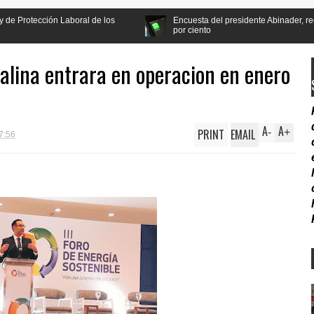
ral de los
Encuesta del presidente Abinader, recibe apoyo de la pob
por ciento
alina entrara en operacion en enero
A
A
PRINT
EMAIL
-
+
7:56