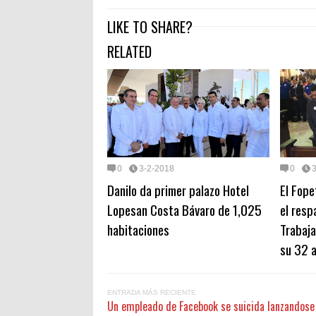
LIKE TO SHARE?
RELATED
0
3-2-2018
0
Danilo da primer palazo Hotel
El Fope
Lopesan Costa Bávaro de 1,025
el resp
habitaciones
Trabaja
su 32 a
ENTRADA MÁS RECIENTE
Un empleado de Facebook se suicida lanzandose d