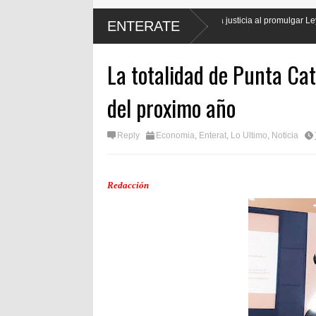
El presidente Luis Abinader hará justicia al promulgar Ley de Protección Labo
ENTERATE
periodistas
La totalidad de Punta Cat
del proximo año
Reply
Economia
,
Enterat
,
Lo Ultimo
,
Noticia
Redacción