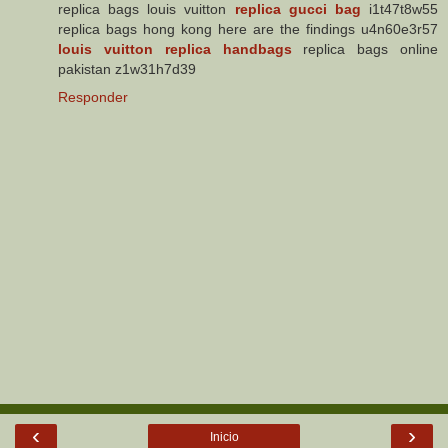
replica bags louis vuitton
replica gucci bag
i1t47t8w55
replica bags hong kong here are the findings u4n60e3r57
louis vuitton replica handbags
replica bags online
pakistan z1w31h7d39
Responder
‹
›
Inicio