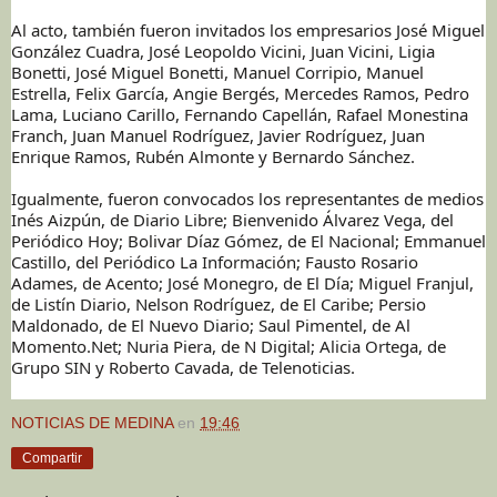
Al acto, también fueron invitados los empresarios José Miguel
González Cuadra, José Leopoldo Vicini, Juan Vicini, Ligia
Bonetti, José Miguel Bonetti, Manuel Corripio, Manuel
Estrella, Felix García, Angie Bergés, Mercedes Ramos, Pedro
Lama, Luciano Carillo, Fernando Capellán, Rafael Monestina
Franch, Juan Manuel Rodríguez, Javier Rodríguez, Juan
Enrique Ramos, Rubén Almonte y Bernardo Sánchez.
Igualmente, fueron convocados los representantes de medios
Inés Aizpún, de Diario Libre; Bienvenido Álvarez Vega, del
Periódico Hoy; Bolivar Díaz Gómez, de El Nacional; Emmanuel
Castillo, del Periódico La Información; Fausto Rosario
Adames, de Acento; José Monegro, de El Día; Miguel Franjul,
de Listín Diario, Nelson Rodríguez, de El Caribe; Persio
Maldonado, de El Nuevo Diario; Saul Pimentel, de Al
Momento.Net; Nuria Piera, de N Digital; Alicia Ortega, de
Grupo SIN y Roberto Cavada, de Telenoticias.
NOTICIAS DE MEDINA
en
19:46
Compartir