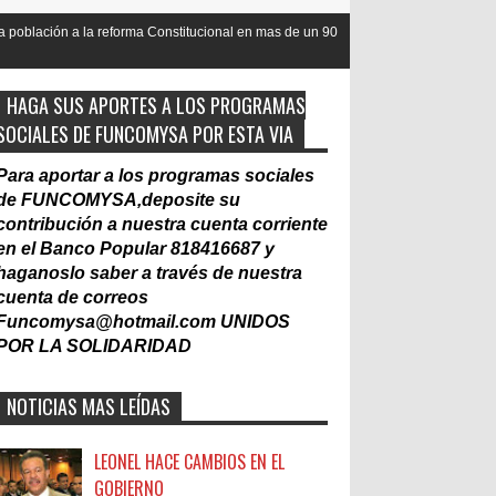
orma Constitucional en mas de un 90
Nacionalización del Trabajo, un
Laboral
HAGA SUS APORTES A LOS PROGRAMAS
SOCIALES DE FUNCOMYSA POR ESTA VIA
Para aportar a los programas sociales
de FUNCOMYSA,deposite su
contribución a nuestra cuenta corriente
en el Banco Popular 818416687 y
haganoslo saber a través de nuestra
cuenta de correos
Funcomysa@hotmail.com
UNIDOS
POR LA SOLIDARIDAD
NOTICIAS MAS LEÍDAS
LEONEL HACE CAMBIOS EN EL
GOBIERNO