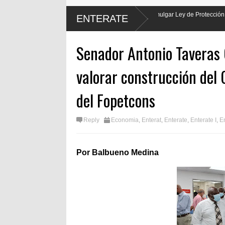
nte Luis Abinader hará justicia al promulgar Ley de Protección Laboral de los
ENTERATE
s
Senador Antonio Taveras 
valorar construcción del 
del Fopetcons
Reply
Economia
,
Enterat
,
Enterate
,
Enterate I
,
En
Por Balbueno Medina