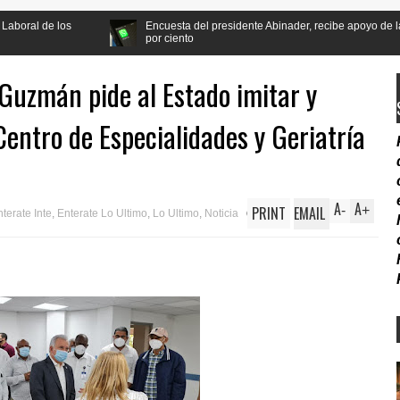
Encuesta del presidente Abinader, recibe apoyo de la población a la ref
por ciento
Guzmán pide al Estado imitar y
Centro de Especialidades y Geriatría
A
A
PRINT
EMAIL
-
+
terate Inte
,
Enterate Lo Ultimo
,
Lo Ultimo
,
Noticia
12:01