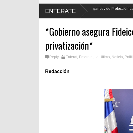
e Luis Abinader hará justicia al promulgar Ley de Protección Laboral de los
ENTERATE
*Gobierno asegura Fideic
privatización*
Reply
Enterat
,
Enterate
,
Lo Ultimo
,
Noticia
,
Polit
Redacción