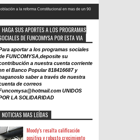
ma Constitucional en mas de un 90
Nacionalización del Trabajo, un M
Laboral
HAGA SUS APORTES A LOS PROGRAMAS
SOCIALES DE FUNCOMYSA POR ESTA VIA
Para aportar a los programas sociales
de FUNCOMYSA,deposite su
contribución a nuestra cuenta corriente
en el Banco Popular 818416687 y
haganoslo saber a través de nuestra
cuenta de correos
Funcomysa@hotmail.com
UNIDOS
POR LA SOLIDARIDAD
NOTICIAS MAS LEÍDAS
Moody’s resalta calificación
positiva y robusto crecimiento