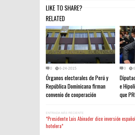
LIKE TO SHARE?
RELATED
0
6-24-2015
0
Órganos electorales de Perú y
Diputa
República Dominicana firman
e Hipol
convenio de cooperación
que PR
ENTRADA MÁS RECIENTE
*Presidente Luis Abinader dice inversión españo
hotelera*