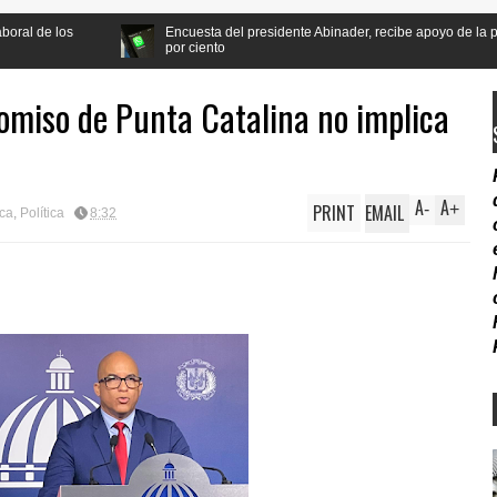
Encuesta del presidente Abinader, recibe apoyo de la población a la refor
por ciento
omiso de Punta Catalina no implica
A
A
PRINT
EMAIL
-
+
ica
,
Política
8:32