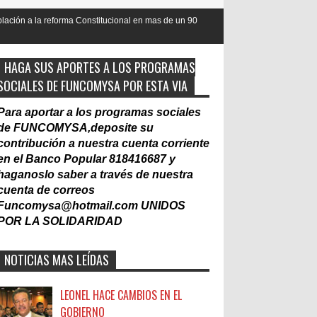
 Constitucional en mas de un 90
Nacionalización del Trabajo, un Mur
Laboral
HAGA SUS APORTES A LOS PROGRAMAS
SOCIALES DE FUNCOMYSA POR ESTA VIA
Para aportar a los programas sociales
de FUNCOMYSA,deposite su
contribución a nuestra cuenta corriente
en el Banco Popular 818416687 y
haganoslo saber a través de nuestra
cuenta de correos
Funcomysa@hotmail.com
UNIDOS
POR LA SOLIDARIDAD
NOTICIAS MAS LEÍDAS
LEONEL HACE CAMBIOS EN EL
GOBIERNO