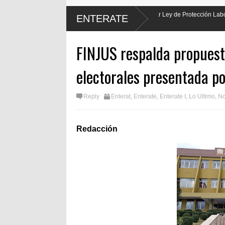
uis Abinader hará justicia al promulgar Ley de Protección Laboral de los
ENTERATE
FINJUS respalda propuest
electorales presentada po
Reply
Enterat
,
Enterate
,
Enterate I
,
Lo Ultimo
,
No
Redacción