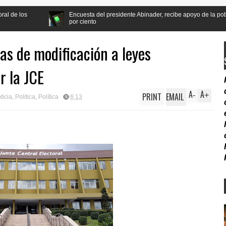
Encuesta del presidente Abinader, recibe apoyo de la población a la reforma
por ciento
as de modificación a leyes
r la JCE
A
A
PRINT
EMAIL
-
+
ticia
,
Politica
,
Política
6:13