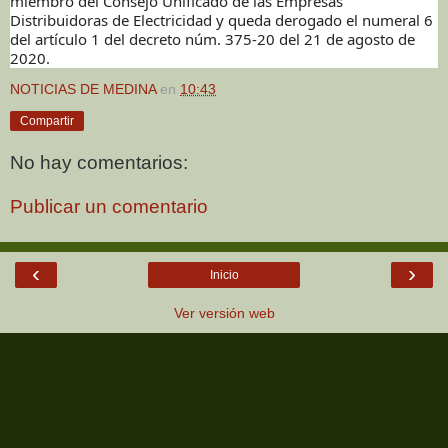
miembro del Consejo Unificado de las Empresas
Distribuidoras de Electricidad y queda derogado el numeral 6
del artículo 1 del decreto núm. 375-20 del 21 de agosto de
2020.
NOTICIAS DE MEDINA
en
10:43
Compartir
No hay comentarios:
Publicar un comentario
‹
›
Inicio
Ver versión web