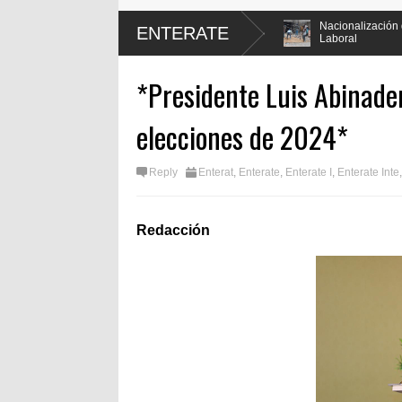
Constitucional en mas de un 90
Nacionalización del Trabajo, un Muro
ENTERATE
Laboral
*Presidente Luis Abinade
elecciones de 2024*
Reply
Enterat
,
Enterate
,
Enterate I
,
Enterate Inte
Redacción