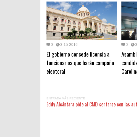
0
3-15-2016
0
El gobierno concede licencia a
Asamble
funcionarios que harán campaña
candida
electoral
Carolin
ENTRADA MÁS RECIENTE
Eddy Alcántara pide al CMD sentarse con las au