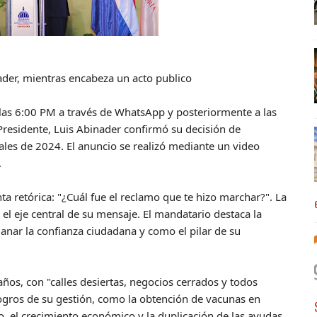
ader, mientras encabeza un acto publico
las 6:00 PM a través de WhatsApp y posteriormente a las
 Presidente, Luis Abinader confirmó su decisión de
iales de 2024. El anuncio se realizó mediante un video
.
ta retórica: "¿Cuál fue el reclamo que te hizo marchar?". La
 el eje central de su mensaje. El mandatario destaca la
anar la confianza ciudadana y como el pilar de su
años, con "calles desiertas, negocios cerrados y todos
logros de su gestión, como la obtención de vacunas en
smo, el crecimiento económico y la duplicación de las ayudas