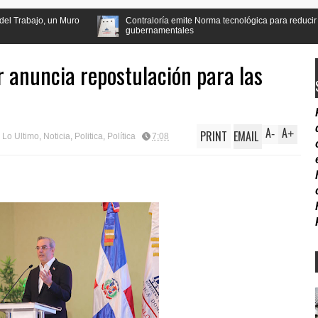
Contraloría emite Norma tecnológica para reducir irregularidades
gubernamentales
r anuncia repostulación para las
A
A
PRINT
EMAIL
-
+
,
Lo Ultimo
,
Noticia
,
Politica
,
Política
7:08