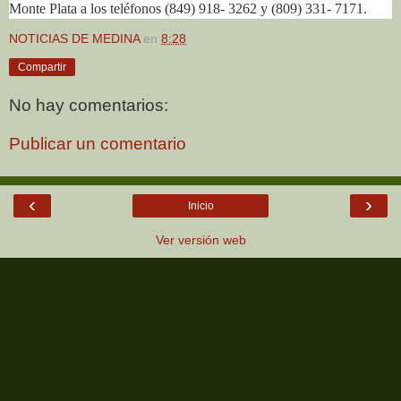
Monte Plata a los teléfonos (849) 918- 3262 y (809) 331- 7171.
NOTICIAS DE MEDINA
en
8:28
Compartir
No hay comentarios:
Publicar un comentario
‹
›
Inicio
Ver versión web