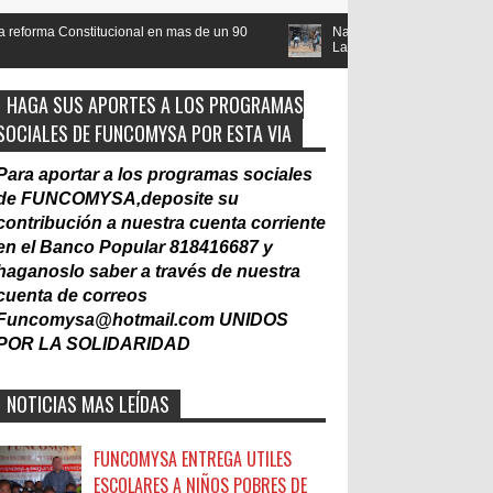
ional en mas de un 90
Nacionalización del Trabajo, un Muro
Laboral
HAGA SUS APORTES A LOS PROGRAMAS
SOCIALES DE FUNCOMYSA POR ESTA VIA
Para aportar a los programas sociales
de FUNCOMYSA,deposite su
contribución a nuestra cuenta corriente
en el Banco Popular 818416687 y
haganoslo saber a través de nuestra
cuenta de correos
Funcomysa@hotmail.com
UNIDOS
POR LA SOLIDARIDAD
NOTICIAS MAS LEÍDAS
FUNCOMYSA ENTREGA UTILES
ESCOLARES A NIÑOS POBRES DE