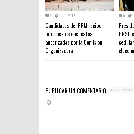
0
1-11-2016
0
Candidatos del PRM reciben
Preside
informes de encuestas
PRSC ex
autorizadas por la Comisión
cedular
Organizadora
eleccio
PUBLICAR UN COMENTARIO
DEFAULT COMM