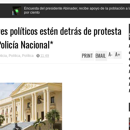
sta del presidente Abinader, recibe apoyo de la población a la reforma Constituc
iento
s políticos estén detrás de protesta
Policía Nacional*
A
A
PRINT
EMAIL
-
+
ticia
,
Politica
,
Política
11:49