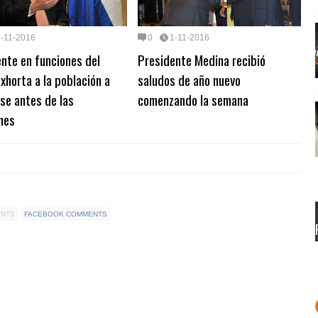
1-11-2016
0
1-11-2016
nte en funciones del
Presidente Medina recibió
horta a la población a
saludos de año nuevo
se antes de las
comenzando la semana
nes
ENTS
FACEBOOK COMMENTS