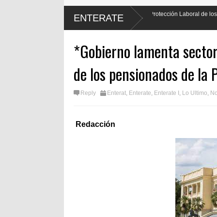
er hará justicia al promulgar Ley de Protección Laboral de los
Encue
ENTERATE
por c
*Gobierno lamenta sectore
de los pensionados de la 
Reply
Enterat
,
Enterate
,
Enterate I
,
Lo Ultimo
,
No
Redacción