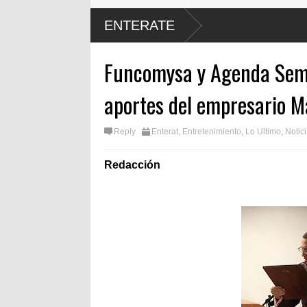
ENTERATE
Funcomysa y Agenda Sema
aportes del empresario 
Reply
Enterat
,
Entretenimiento
,
Lo Ultimo
,
Notic
Redacción