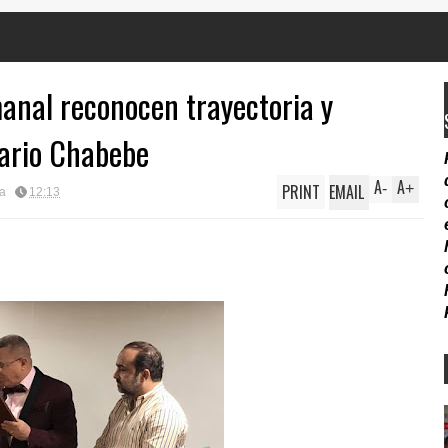
nal reconocen trayectoria y
Mario Chabebe
A
A
PRINT
EMAIL
-
+
ia
12:13