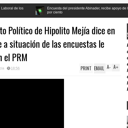
Encuesta del presidente Abinader, recibe apoyo de la población a la 
por ciento
o Político de Hipolito Mejía dice en
a situación de las encuestas le
n el PRM
A
A
PRINT
EMAIL
-
+
cia
18:56