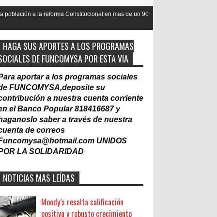
reforma Constitucional en mas de un 90
Nacionalización del Trabajo,
Laboral
HAGA SUS APORTES A LOS PROGRAMAS
SOCIALES DE FUNCOMYSA POR ESTA VIA
Para aportar a los programas sociales
de FUNCOMYSA,deposite su
contribución a nuestra cuenta corriente
en el Banco Popular 818416687 y
haganoslo saber a través de nuestra
cuenta de correos
Funcomysa@hotmail.com
UNIDOS
POR LA SOLIDARIDAD
NOTICIAS MAS LEÍDAS
Moody’s resalta calificación
positiva y robusto crecimiento