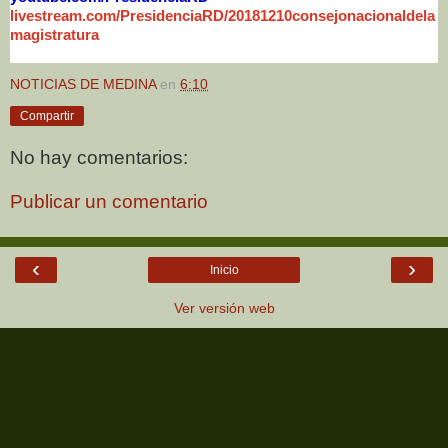
livestream.com/PresidenciaRD/20181210consejonacionaldela
magistratura
NOTICIAS DE MEDINA
en
6:10
Compartir
No hay comentarios:
Publicar un comentario
‹
›
Inicio
Ver versión web