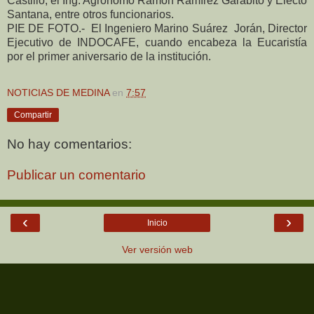
Castillo, el Ing. Agrónomo Ramón Ramírez Garabito y Electo
Santana, entre otros funcionarios.
PIE DE FOTO.-
El Ingeniero Marino Suárez
Jorán, Director
Ejecutivo de INDOCAFE, cuando encabeza la Eucaristía
por el primer aniversario de la institución.
NOTICIAS DE MEDINA
en
7:57
Compartir
No hay comentarios:
Publicar un comentario
‹
›
Inicio
Ver versión web