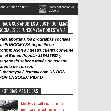
Nacionalización del Trabajo, un Muro
Contraloría emite No
Laboral
gubernamentales
HAGA SUS APORTES A LOS PROGRAMAS
SOCIALES DE FUNCOMYSA POR ESTA VIA
Para aportar a los programas sociales
de FUNCOMYSA,deposite su
contribución a nuestra cuenta corriente
en el Banco Popular 818416687 y
haganoslo saber a través de nuestra
cuenta de correos
Funcomysa@hotmail.com
UNIDOS
POR LA SOLIDARIDAD
NOTICIAS MAS LEÍDAS
Moody’s resalta calificación
positiva y robusto crecimiento