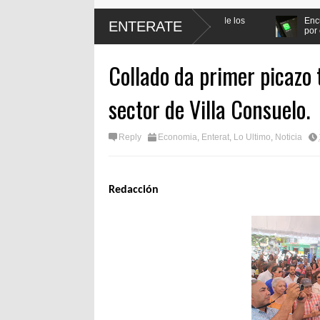
omulgar Ley de Protección Laboral de los
Encuesta del presidente Abi
ENTERATE
por ciento
Collado da primer picazo 
sector de Villa Consuelo.
Reply
Economia
,
Enterat
,
Lo Ultimo
,
Noticia
Redacción