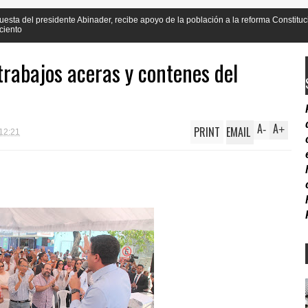
nader, recibe apoyo de la población a la reforma Constitucional en mas de un 90
trabajos aceras y contenes del
A
A
PRINT
EMAIL
-
+
12:21