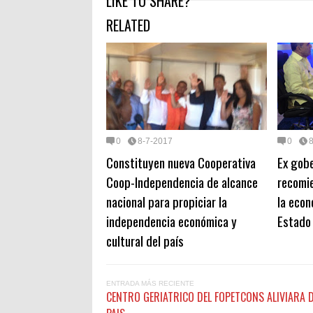
LIKE TO SHARE?
RELATED
0
8-7-2017
0
Constituyen nueva Cooperativa
Ex gobe
Coop-Independencia de alcance
recomi
nacional para propiciar la
la econ
independencia económica y
Estado
cultural del país
ENTRADA MÁS RECIENTE
CENTRO GERIATRICO DEL FOPETCONS ALIVIARA 