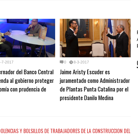
8-7-2017
0
8-3-2017
rnador del Banco Central
Jaime Aristy Escuder es
enda al gobierno proteger
juramentado como Administrador
omía con prudencia de
de Plantas Punta Catalina por el
presidente Danilo Medina
DOLENCIAS Y BOLSILLOS DE TRABAJADORES DE LA CONSTRUCCION DEL