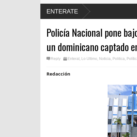
ENTERATE
Policía Nacional pone bajo
un dominicano captado en
Reply
Enterat
,
Lo Ultimo
,
Noticia
,
Politica
,
Políti
Redacción