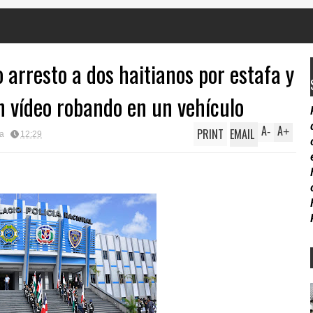
 arresto a dos haitianos por estafa y
 vídeo robando en un vehículo
A
A
PRINT
EMAIL
-
+
ca
12:29