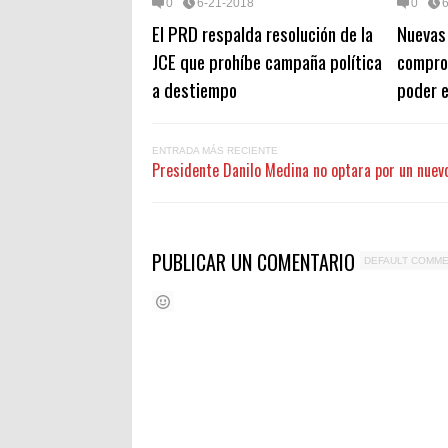
0
6-21-2018
0
El PRD respalda resolución de la
Nuevas
JCE que prohíbe campaña política
comprom
a destiempo
poder 
ENTRADA MÁS RECIENTE
Presidente Danilo Medina no optara por un nuev
PUBLICAR UN COMENTARIO
DEFAULT COMM