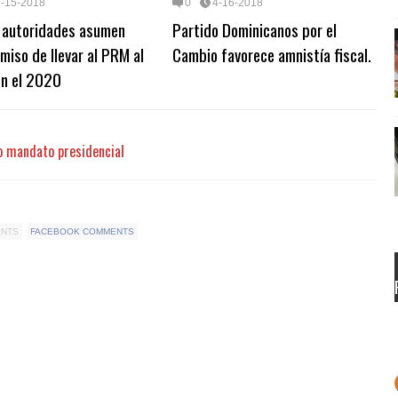
6-15-2018
0
4-16-2018
 autoridades asumen
Partido Dominicanos por el
iso de llevar al PRM al
Cambio favorece amnistía fiscal.
en el 2020
o mandato presidencial
ENTS
FACEBOOK COMMENTS