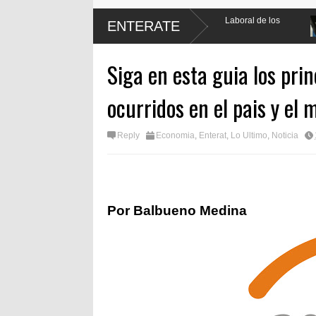
cia al promulgar Ley de Protección Laboral de los
Encuesta del presi
ENTERATE
por ciento
Siga en esta guia los pr
ocurridos en el pais y el
Reply
Economia
,
Enterat
,
Lo Ultimo
,
Noticia
Por Balbueno Medina