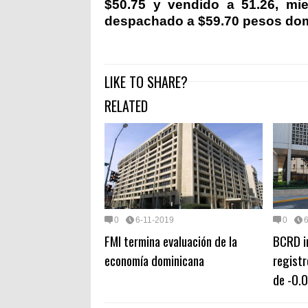
$50.75 y vendido a 51.26, mie
despachado a $59.70 pesos dom
LIKE TO SHARE?
RELATED
0
6-11-2019
0
FMI termina evaluación de la
BCRD i
economía dominicana
registr
de -0