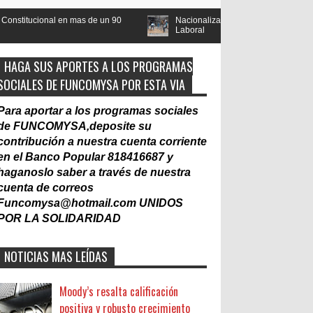
de un 90
Nacionalización del Trabajo, un Muro
Contralorí
Laboral
gubername
HAGA SUS APORTES A LOS PROGRAMAS
SOCIALES DE FUNCOMYSA POR ESTA VIA
Para aportar a los programas sociales
de FUNCOMYSA,deposite su
contribución a nuestra cuenta corriente
en el Banco Popular 818416687 y
haganoslo saber a través de nuestra
cuenta de correos
Funcomysa@hotmail.com
UNIDOS
POR LA SOLIDARIDAD
NOTICIAS MAS LEÍDAS
Moody’s resalta calificación
positiva y robusto crecimiento