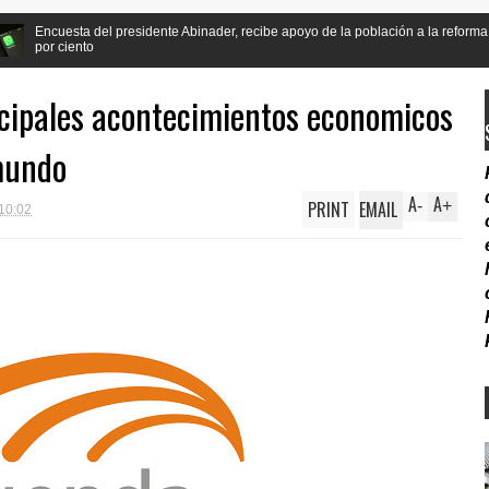
dente Abinader, recibe apoyo de la población a la reforma Constitucional en mas 
incipales acontecimientos economicos
 mundo
A
A
PRINT
EMAIL
-
+
10:02