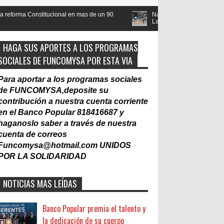
 en mas de un 90
Nacionalización del Trabajo, un Muro
Co
Laboral
gu
HAGA SUS APORTES A LOS PROGRAMAS
SOCIALES DE FUNCOMYSA POR ESTA VIA
Para aportar a los programas sociales
de FUNCOMYSA,deposite su
contribución a nuestra cuenta corriente
en el Banco Popular 818416687 y
haganoslo saber a través de nuestra
cuenta de correos
Funcomysa@hotmail.com
UNIDOS
POR LA SOLIDARIDAD
NOTICIAS MAS LEÍDAS
Banco Popular premia el talento y
la dedicación de su cuerpo