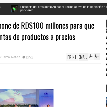
del presidente Abinader, recibe apoyo de la población a la reforma Constitucional
o
spone de RD$100 millones para que
ntas de productos a precios
A
A
PRINT
EMAIL
-
+
o Ultimo
,
Noticia
19:29