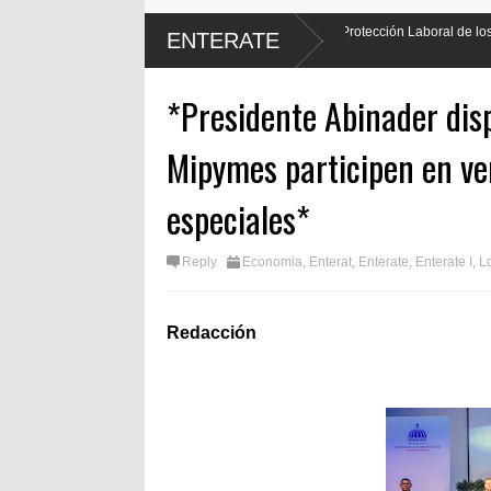
ará justicia al promulgar Ley de Protección Laboral de los
Encuesta 
ENTERATE
por cient
*Presidente Abinader di
Mipymes participen en ve
especiales*
Reply
Economia
,
Enterat
,
Enterate
,
Enterate I
,
L
Redacción