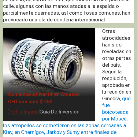
calle, algunas con las manos atadas a la espalda o
parcialmente quemadas, así como fosas comunes, han
provocado una ola de condena internacional.
Otras
atrocidades
han sido
reveladas en
otras partes
del país.
Según la
resolución,
aprobada en
la reunión en
Comience a invertir en Amazon
Ginebra,
que
CFD con solo $ 250
fue
Patrocinado
Patrocinado
Guía De Inversión
boicoteada
por Moscú,
los atropellos se cometieron en las zonas cercanas a
Kiev, en Chernígov, Járkov y Sumy entre finales de