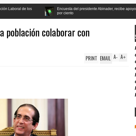
os
Encuesta del presidente Abinader, recibe apoyo de la población a
por ciento
a población colaborar con
A
A
PRINT
EMAIL
-
+