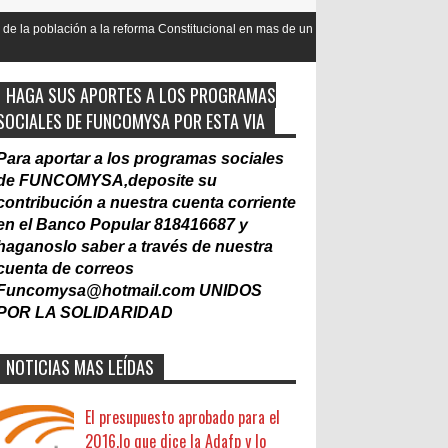
 la reforma Constitucional en mas de un 90
Nacionalización del Trab
Laboral
HAGA SUS APORTES A LOS PROGRAMAS
SOCIALES DE FUNCOMYSA POR ESTA VIA
Para aportar a los programas sociales
de FUNCOMYSA,deposite su
contribución a nuestra cuenta corriente
en el Banco Popular 818416687 y
haganoslo saber a través de nuestra
cuenta de correos
Funcomysa@hotmail.com
UNIDOS
POR LA SOLIDARIDAD
NOTICIAS MAS LEÍDAS
El presupuesto aprobado para el
2016,lo que dice la Adafp y lo