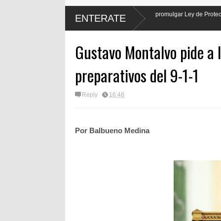
presidente Luis Abinader hará justicia al promulgar Ley de Protección Laboral de l
ENTERATE
iodistas
Gustavo Montalvo pide a l
preparativos del 9-1-1
Reply
16:48
Por Balbueno Medina