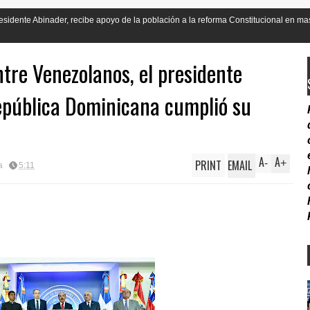
 apoyo de la población a la reforma Constitucional en mas de un 90
N
L
ntre Venezolanos, el presidente
epública Dominicana cumplió su
A
A
PRINT
EMAIL
-
+
a
5:11