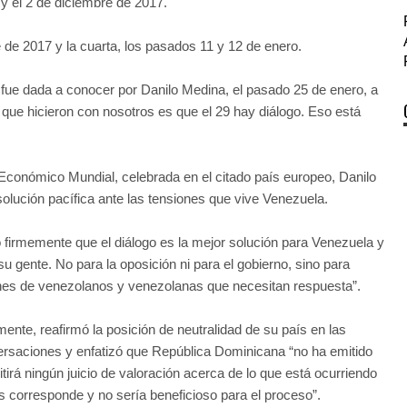
 y el 2 de diciembre de 2017.
e de 2017 y la cuarta, los pasados 11 y 12 de enero.
 fue dada a conocer por Danilo Medina, el pasado 25 de enero, a
que hicieron con nosotros es que el 29 hay diálogo. Eso está
Económico Mundial, celebrada en el citado país europeo, Danilo
 solución pacífica ante las tensiones que vive Venezuela.
 firmemente que el diálogo es la mejor solución para Venezuela y
su gente. No para la oposición ni para el gobierno, sino para
nes de venezolanos y venezolanas que necesitan respuesta”.
mente, reafirmó la posición de neutralidad de su país en las
rsaciones y enfatizó que República Dominicana “no ha emitido
itirá ningún juicio de valoración acerca de lo que está ocurriendo
corresponde y no sería beneficioso para el proceso”.