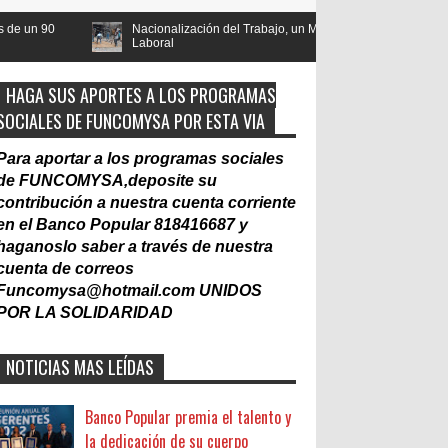
acionalización del Trabajo, un Muro
Contraloría emite Norma tecnológi
aboral
gubernamentales
HAGA SUS APORTES A LOS PROGRAMAS
SOCIALES DE FUNCOMYSA POR ESTA VIA
Para aportar a los programas sociales
de FUNCOMYSA,deposite su
contribución a nuestra cuenta corriente
en el Banco Popular 818416687 y
haganoslo saber a través de nuestra
cuenta de correos
Funcomysa@hotmail.com
UNIDOS
POR LA SOLIDARIDAD
NOTICIAS MAS LEÍDAS
Banco Popular premia el talento y
la dedicación de su cuerpo