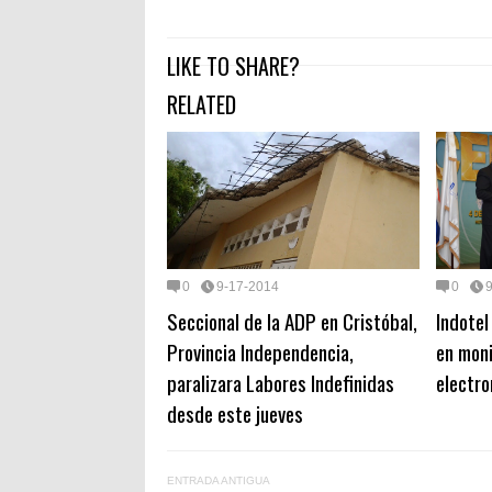
LIKE TO SHARE?
RELATED
0
9-17-2014
0
Seccional de la ADP en Cristóbal,
Indotel
Provincia Independencia,
en mon
paralizara Labores Indefinidas
electro
desde este jueves
ENTRADA ANTIGUA