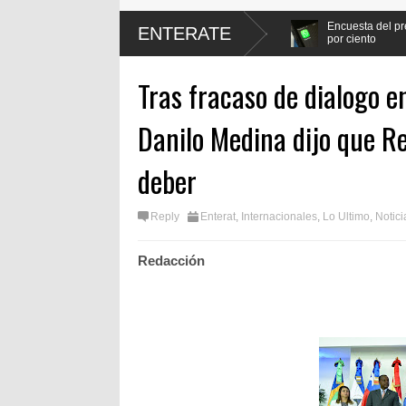
 Protección Laboral de los
Encuesta del presidente Abinader, recibe
ENTERATE
por ciento
Tras fracaso de dialogo e
Danilo Medina dijo que R
deber
Reply
Enterat
,
Internacionales
,
Lo Ultimo
,
Notici
Redacción