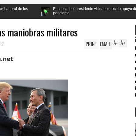
Encuesta del presidente Abinader, recibe apoyo de la población a la refor
por ciento
as maniobras militares
A
A
PRINT
EMAIL
-
+
:17
n.net