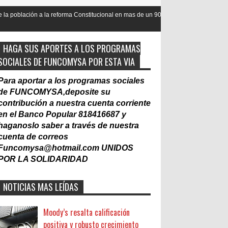
ma Constitucional en mas de un 90
Nacionalización del Trabajo, un M
Laboral
HAGA SUS APORTES A LOS PROGRAMAS
SOCIALES DE FUNCOMYSA POR ESTA VIA
Para aportar a los programas sociales
de FUNCOMYSA,deposite su
contribución a nuestra cuenta corriente
en el Banco Popular 818416687 y
haganoslo saber a través de nuestra
cuenta de correos
Funcomysa@hotmail.com
UNIDOS
POR LA SOLIDARIDAD
NOTICIAS MAS LEÍDAS
Moody’s resalta calificación
positiva y robusto crecimiento