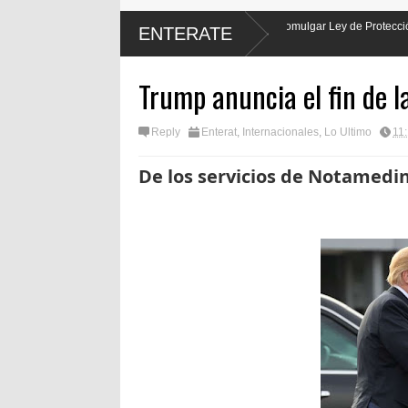
e Luis Abinader hará justicia al promulgar Ley de Protección Laboral de los
ENTERATE
Trump anuncia el fin de l
Reply
Enterat
,
Internacionales
,
Lo Ultimo
11
De los servicios de Notamedi