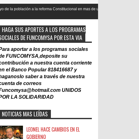
 reforma Constitucional en mas de un 90
Nacionalización del Trabajo
Laboral
HAGA SUS APORTES A LOS PROGRAMAS
SOCIALES DE FUNCOMYSA POR ESTA VIA
Para aportar a los programas sociales
de FUNCOMYSA,deposite su
contribución a nuestra cuenta corriente
en el Banco Popular 818416687 y
haganoslo saber a través de nuestra
cuenta de correos
Funcomysa@hotmail.com
UNIDOS
POR LA SOLIDARIDAD
NOTICIAS MAS LEÍDAS
LEONEL HACE CAMBIOS EN EL
GOBIERNO