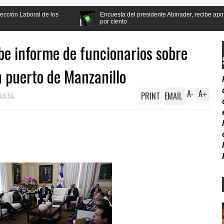
Encuesta del presidente Abinader, recibe apoyo de la población a la
por ciento
be informe de funcionarios sobre
n puerto de Manzanillo
A
A
PRINT
EMAIL
-
+
16:51