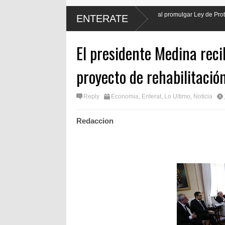
sidente Luis Abinader hará justicia al promulgar Ley de Protección Laboral de los
ENTERATE
istas
El presidente Medina reci
proyecto de rehabilitació
Reply
Economia
,
Enterat
,
Lo Ultimo
,
Noticia
Redaccion