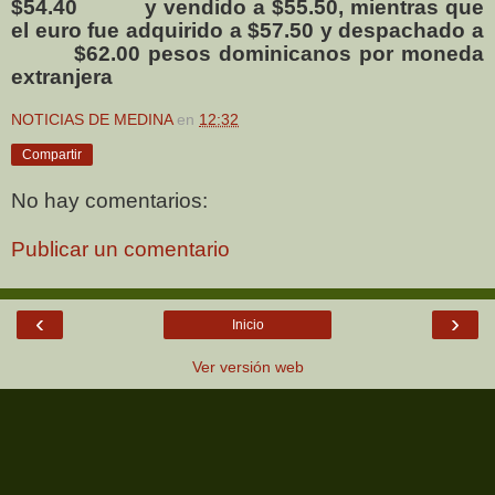
$54.40
y vendido a $55.50, mientras que
el euro fue adquirido a $57.50 y despachado a
$62.00 pesos dominicanos por moneda
extranjera
NOTICIAS DE MEDINA
en
12:32
Compartir
No hay comentarios:
Publicar un comentario
‹
›
Inicio
Ver versión web