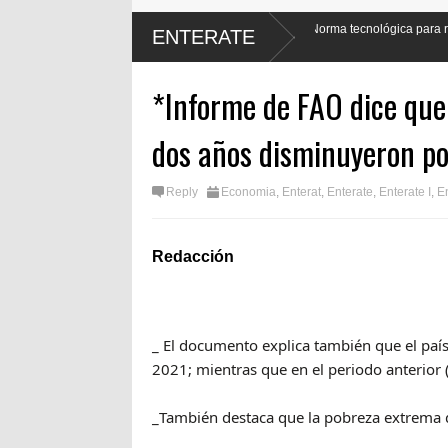
 Muro
Contraloría emite Norma tecnológica para reducir irregularidades
ENTERATE
gubernamentales
*Informe de FAO dice que
dos años disminuyeron po
Reply
Economia
,
Enterat
,
Enterate
,
Enterate I
,
En
Redacción
_ El documento explica también que el paí
2021; mientras que en el periodo anterior 
_También destaca que la pobreza extrema