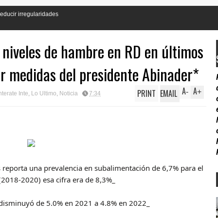
 niveles de hambre en RD en últimos
r medidas del presidente Abinader*
A
A
PRINT
EMAIL
-
+
terate Inte
,
Lo Ultimo
,
Noticia
7:34
s reporta una prevalencia en subalimentación de 6,7% para el
(2018-2020) esa cifra era de 8,3%_
 disminuyó de 5.0% en 2021 a 4.8% en 2022_