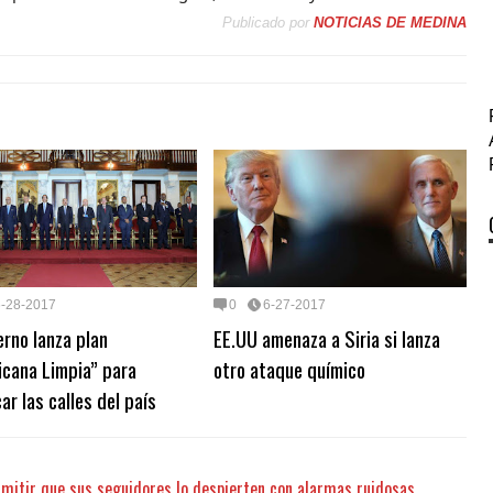
Publicado por
NOTICIAS DE MEDINA
6-28-2017
0
6-27-2017
erno lanza plan
EE.UU amenaza a Siria si lanza
icana Limpia” para
otro ataque químico
car las calles del país
mitir que sus seguidores lo despierten con alarmas ruidosas