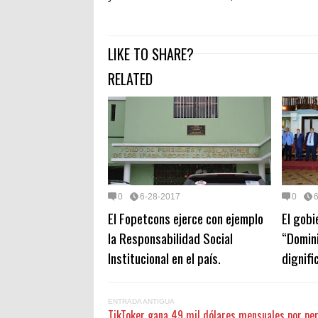
LIKE TO SHARE?
RELATED
0
6-28-2017
0
El Fopetcons ejerce con ejemplo
El gobi
la Responsabilidad Social
“Domin
Institucional en el país.
dignifi
ENTRADA ANTIGUA
TikToker gana 49 mil dólares mensuales por per